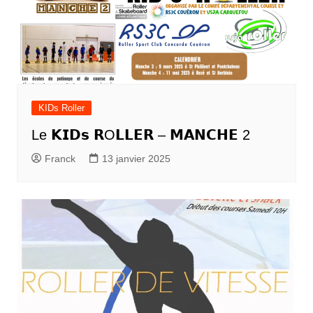
KIDs Roller
Le 𝗞𝗜𝗗𝘀 𝗥O𝗟𝗟𝗘𝗥 – 𝗠𝗔𝗡𝗖𝗛𝗘 2
Franck
13 janvier 2025