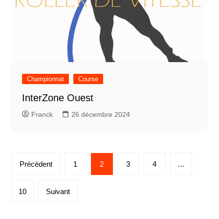
Championnat
Course
InterZone Ouest
Franck
26 décembre 2024
Pagination
Précédent
1
2
3
4
…
des
publications
10
Suivant