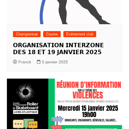
Championnat
Course
Evènement club
𝗢𝗥𝗚𝗔𝗡𝗜𝗦𝗔𝗧𝗜𝗢𝗡 𝗜𝗡𝗧𝗘𝗥𝗭𝗢𝗡𝗘
𝗗𝗘𝗦 𝟭𝟴 𝗘𝗧 𝟭𝟵 𝗝𝗔𝗡𝗩𝗜𝗘𝗥 𝟮𝟬𝟮𝟱
Franck
5 janvier 2025