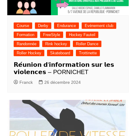
Course
Derby
Endurance
Evènement club
Formation
FreeStyle
Hockey Fauteil
Randonnée
Rink hockey
Roller Dance
Roller Hockey
Skateboard
Trottinette
𝗥𝗲́𝘂𝗻𝗶𝗼𝗻 𝗱’𝗶𝗻𝗳𝗼𝗿𝗺𝗮𝘁𝗶𝗼𝗻 𝘀𝘂𝗿 𝗹𝗲𝘀
𝘃𝗶𝗼𝗹𝗲𝗻𝗰𝗲𝘀 – PORNICHET
Franck
26 décembre 2024