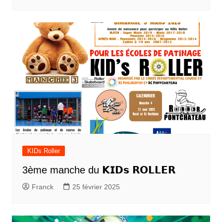
KIDs Roller
3ème manche du 𝗞𝗜𝗗𝘀 𝗥𝗢𝗟𝗟𝗘𝗥
Franck
25 février 2025