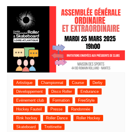
Artistique
Championnat
Course
Derby
Développement
Disco Roller
Endurance
Evènement club
Formation
FreeStyle
Hockey Fauteil
Presse
Randonnée
Rink hockey
Roller Dance
Roller Hockey
Skateboard
Trottinette