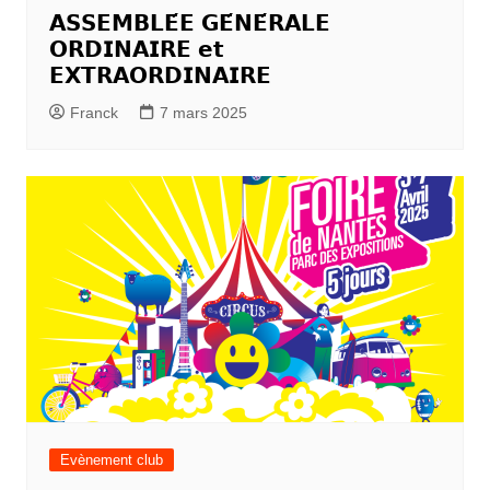
𝗔𝗦𝗦𝗘𝗠𝗕𝗟𝗘́𝗘 𝗚𝗘́𝗡𝗘́𝗥𝗔𝗟𝗘
𝗢𝗥𝗗𝗜𝗡𝗔𝗜𝗥𝗘 𝗲𝘁
𝗘𝗫𝗧𝗥𝗔𝗢𝗥𝗗𝗜𝗡𝗔𝗜𝗥𝗘
Franck
7 mars 2025
Evènement club