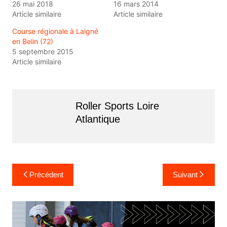
26 mai 2018
16 mars 2014
Article similaire
Article similaire
Course régionale à Laigné
en Belin (72)
5 septembre 2015
Article similaire
Roller Sports Loire
Atlantique
Navigation
Précédent
Suivant
de
l’article