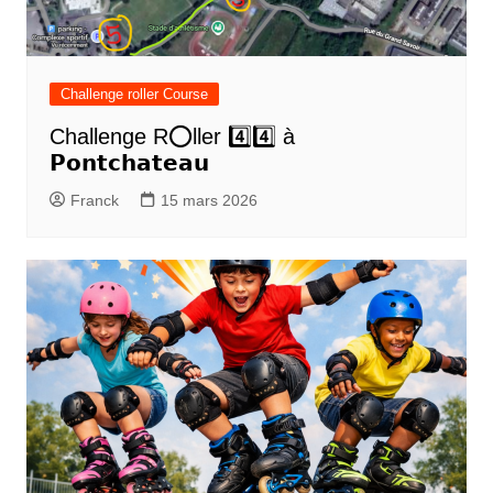
Challenge roller Course
Challenge R⭕️ller 4️⃣4️⃣ à
𝗣𝗼𝗻𝘁𝗰𝗵𝗮𝘁𝗲𝗮𝘂
Franck
15 mars 2026