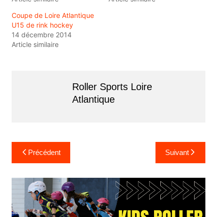
Coupe de Loire Atlantique
U15 de rink hockey
14 décembre 2014
Article similaire
Roller Sports Loire
Atlantique
Navigation
Précédent
Suivant
de
l’article