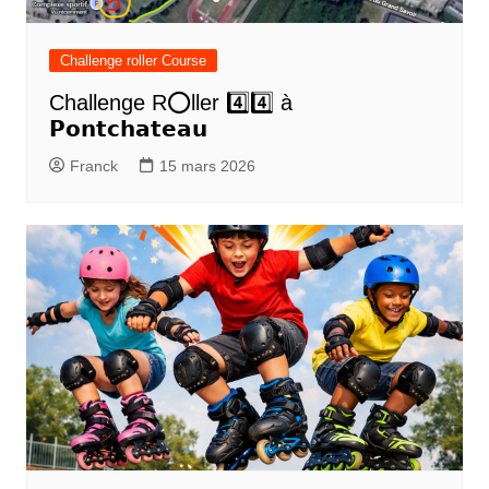
Challenge roller Course
Challenge R⭕️ller 4️⃣4️⃣ à
𝗣𝗼𝗻𝘁𝗰𝗵𝗮𝘁𝗲𝗮𝘂
Franck
15 mars 2026