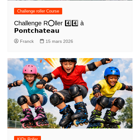
Challenge roller Course
Challenge R⭕️ller 4️⃣4️⃣ à
𝗣𝗼𝗻𝘁𝗰𝗵𝗮𝘁𝗲𝗮𝘂
Franck
15 mars 2026
KIDs Roller