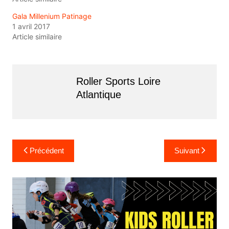
Gala Millenium Patinage
1 avril 2017
Article similaire
Roller Sports Loire
Atlantique
Navigation
Précédent
Suivant
de
l’article