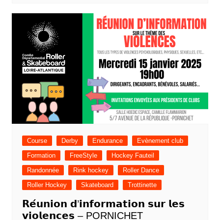
Course
Derby
Endurance
Evènement club
Formation
FreeStyle
Hockey Fauteil
Randonnée
Rink hockey
Roller Dance
Roller Hockey
Skateboard
Trottinette
𝗥𝗲́𝘂𝗻𝗶𝗼𝗻 𝗱’𝗶𝗻𝗳𝗼𝗿𝗺𝗮𝘁𝗶𝗼𝗻 𝘀𝘂𝗿 𝗹𝗲𝘀
𝘃𝗶𝗼𝗹𝗲𝗻𝗰𝗲𝘀 – PORNICHET