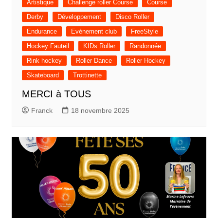
Artistique
Challenge roller Course
Course
Derby
Développement
Disco Roller
Endurance
Evènement club
FreeStyle
Hockey Fauteil
KIDs Roller
Randonnée
Rink hockey
Roller Dance
Roller Hockey
Skateboard
Trottinette
MERCI à TOUS
Franck
18 novembre 2025