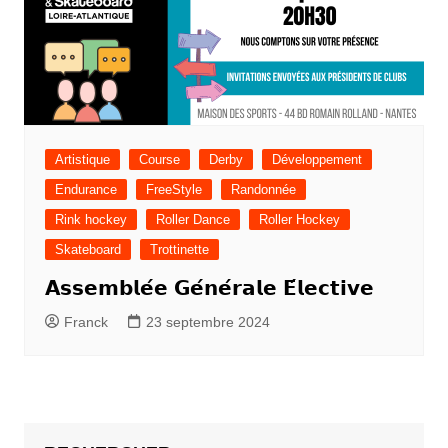
Artistique
Course
Derby
Développement
Endurance
FreeStyle
Randonnée
Rink hockey
Roller Dance
Roller Hockey
Skateboard
Trottinette
𝗔𝘀𝘀𝗲𝗺𝗯𝗹𝗲́𝗲 𝗚𝗲́𝗻𝗲́𝗿𝗮𝗹𝗲 𝗘́𝗹𝗲𝗰𝘁𝗶𝘃𝗲
Franck
23 septembre 2024