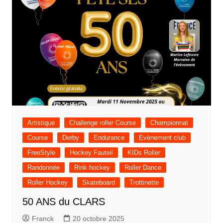
Artistique
Challenge roller Course
Championnat
Course
Derby
Endurance
Evènement club
FreeStyle
Hockey Fauteil
KIDs Roller
Randonnée
Rink hockey
Roller Dance
Roller Hockey
Skateboard
Trottinette
50 ANS du CLARS
Franck
20 octobre 2025