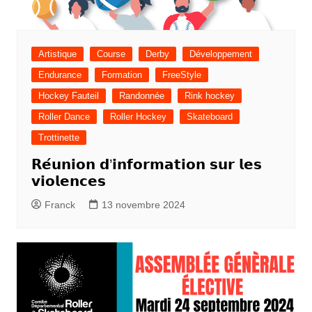
Artistique
Course
Derby
Développement
Endurance
Formation
FreeStyle
Hockey Fauteil
Randonnée
Rink hockey
Roller Dance
Roller Hockey
Skateboard
Trottinette
𝗥𝗲́𝘂𝗻𝗶𝗼𝗻 𝗱’𝗶𝗻𝗳𝗼𝗿𝗺𝗮𝘁𝗶𝗼𝗻 𝘀𝘂𝗿 𝗹𝗲𝘀
𝘃𝗶𝗼𝗹𝗲𝗻𝗰𝗲𝘀
Franck
13 novembre 2024