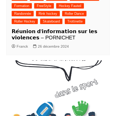
Formation
FreeStyle
Hockey Fauteil
Randonnée
Rink hockey
Roller Dance
Roller Hockey
Skateboard
Trottinette
𝗥𝗲́𝘂𝗻𝗶𝗼𝗻 𝗱’𝗶𝗻𝗳𝗼𝗿𝗺𝗮𝘁𝗶𝗼𝗻 𝘀𝘂𝗿 𝗹𝗲𝘀
𝘃𝗶𝗼𝗹𝗲𝗻𝗰𝗲𝘀 – PORNICHET
Franck
26 décembre 2024