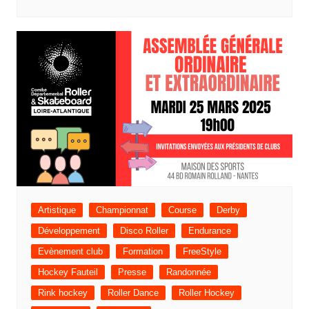
Artistique
Championnat
Course
Derby
Développement
Disco Roller
Endurance
Evènement club
Formation
FreeStyle
Hockey Fauteil
Presse
Randonnée
Rink hockey
Roller Dance
Roller Hockey