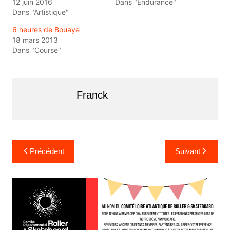
12 juin 2016
Dans "Endurance"
Dans "Artistique"
6 heures de Bouaye
18 mars 2013
Dans "Course"
Franck
Navigation
Précédent
Suivant
de
l’article