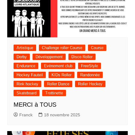
Artistique
Challenge roller Course
Course
Derby
Développement
Disco Roller
Endurance
Evènement club
FreeStyle
Hockey Fauteil
KIDs Roller
Randonnée
Rink hockey
Roller Dance
Roller Hockey
Skateboard
Trottinette
MERCI à TOUS
Franck
18 novembre 2025