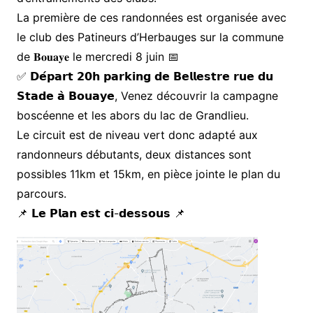
La première de ces randonnées est organisée avec
le club des Patineurs d’Herbauges sur la commune
de 𝐁𝐨𝐮𝐚𝐲𝐞 le mercredi 8 juin 📅
✅ 𝗗𝗲́𝗽𝗮𝗿𝘁 𝟮𝟬𝗵 𝗽𝗮𝗿𝗸𝗶𝗻𝗴 𝗱𝗲 𝗕𝗲𝗹𝗹𝗲𝘀𝘁𝗿𝗲 𝗿𝘂𝗲 𝗱𝘂
𝗦𝘁𝗮𝗱𝗲 𝗮̀ 𝗕𝗼𝘂𝗮𝘆𝗲, Venez découvrir la campagne
boscéenne et les abors du lac de Grandlieu.
Le circuit est de niveau vert donc adapté aux
randonneurs débutants, deux distances sont
possibles 11km et 15km, en pièce jointe le plan du
parcours.
📌 𝗟𝗲 𝗣𝗹𝗮𝗻 𝗲𝘀𝘁 𝗰𝗶-𝗱𝗲𝘀𝘀𝗼𝘂𝘀 📌