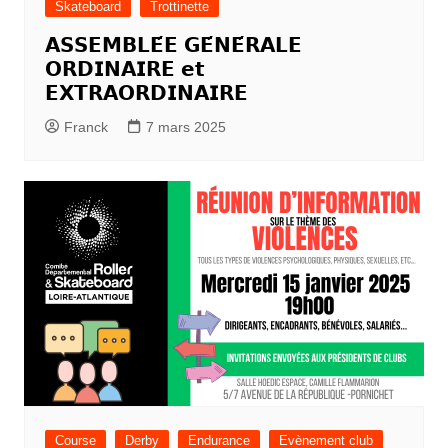
Skateboard
Trottinette
𝗔𝗦𝗦𝗘𝗠𝗕𝗟𝗘́𝗘 𝗚𝗘́𝗡𝗘́𝗥𝗔𝗟𝗘
𝗢𝗥𝗗𝗜𝗡𝗔𝗜𝗥𝗘 𝗲𝘁
𝗘𝗫𝗧𝗥𝗔𝗢𝗥𝗗𝗜𝗡𝗔𝗜𝗥𝗘
Franck
7 mars 2025
Course
Derby
Endurance
Evènement club